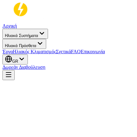
Αρχική
Ηλιακά Συστήματα
Ηλιακά Πρόσθετα
Έργα
Ηλιακός Κλιματισμός
Σχετικά
FAQ
Επικοινωνία
GR
Δωρεάν Διαβούλευση
Ονοματεπώνυμο
Διεύθυνση Email